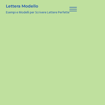
Skip to main content
Skip to site footer
Lettera Modello
Menu
Esempi e Modelli per Scrivere Lettere Perfette