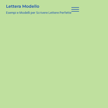
Skip to main content
Skip to site footer
Lettera Modello
Menu
Esempi e Modelli per Scrivere Lettere Perfette