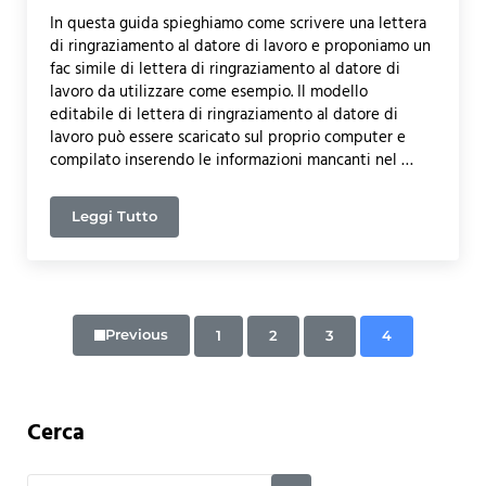
In questa guida spieghiamo come scrivere una lettera
di ringraziamento al datore di lavoro e proponiamo un
fac simile di lettera di ringraziamento al datore di
lavoro da utilizzare come esempio. Il modello
editabile di lettera di ringraziamento al datore di
lavoro può essere scaricato sul proprio computer e
compilato inserendo le informazioni mancanti nel …
Leggi Tutto
Lettera di Ringraziamento al Datore di Lavoro – C
Previous
1
2
3
4
Page
Page
Page
Page
Sidebar
Cerca
Search this website