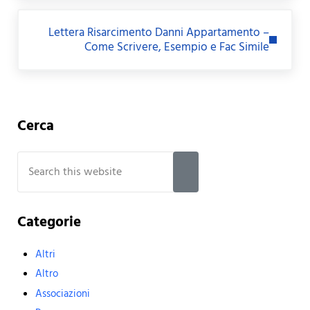
Next Post:
Lettera Risarcimento Danni Appartamento –
Come Scrivere, Esempio e Fac Simile
Sidebar
Cerca
Search this website
Submit search
Categorie
Altri
Altro
Associazioni