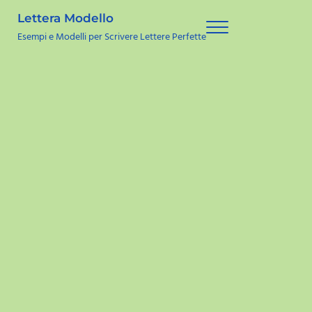
Skip to main content
Skip to site footer
Lettera Modello
Menu
Esempi e Modelli per Scrivere Lettere Perfette