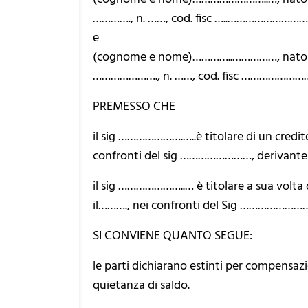
…………., n. ……, cod. fisc …..……………………….
e
(cognome e nome)…………..……………, nato a……
…………………., n. ……, cod. fisc ……………………
PREMESSO CHE
il sig ………………….…..è titolare di un credi
confronti del sig ……………………, deriva
il sig …………………..… è titolare a sua volt
il………., nei confronti del Sig ………………
SI CONVIENE QUANTO SEGUE:
le parti dichiarano estinti per compensazi
quietanza di saldo.