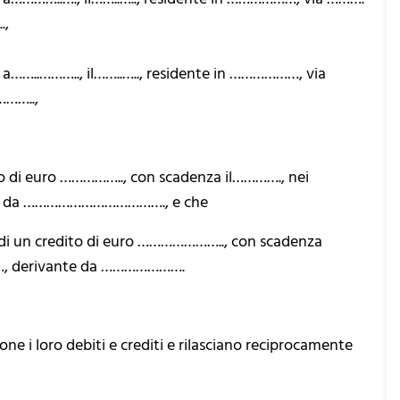
.,
..……….., il……..….., residente in ………………, via
……..,
to di euro …………….., con scadenza il…………., nei
nte da ………………………………., e che
a di un credito di euro ………………….., con scadenza
……, derivante da ………………….
one i loro debiti e crediti e rilasciano reciprocamente