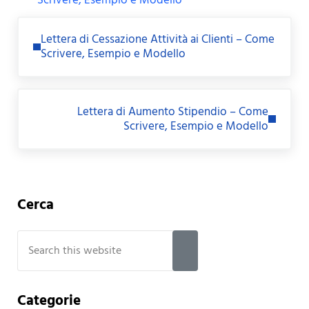
Scrivere, Esempio e Modello
Previous Post:
Lettera di Cessazione Attività ai Clienti – Come
Scrivere, Esempio e Modello
Next Post:
Lettera di Aumento Stipendio – Come
Scrivere, Esempio e Modello
Sidebar
Cerca
Search this website
Submit search
Categorie