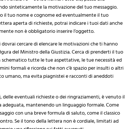
cando sinteticamente la motivazione del tuo messaggio.
ndo il tuo nome e cognome ed eventualmente il tuo
ettera aperta di richieste, potrai indicare i tuoi dati anche
mente non è obbligatorio inserire l’oggetto.
ui dovrai cercare di elencare le motivazioni che ti hanno
igura del Ministro della Giustizia. Cerca di prenderti il tuo
schematico tutte le tue aspettative, le tue necessità ed
ini formali e ricorda che non c’è spazio per insulti o altri
lato umano, ma evita piagnistei e racconti di aneddoti
 delle eventuali richieste o dei ringraziamenti, è venuto il
ra adeguata, mantenendo un linguaggio formale. Come
ssaggio con una breve formula di saluto, come il classico
ro. Se il tono della lettera non è cordiale, limitati ad