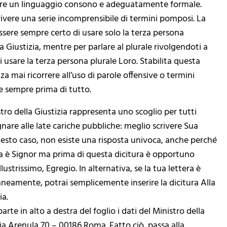
usare un linguaggio consono e adeguatamente formale.
ivere una serie incomprensibile di termini pomposi. La
sere sempre certo di usare solo la terza persona
ella Giustizia, mentre per parlare al plurale rivolgendoti a
di usare la terza persona plurale Loro. Stabilita questa
nza mai ricorrere all’uso di parole offensive o termini
ne sempre prima di tutto.
istro della Giustizia rappresenta uno scoglio per tutti
are alle late cariche pubbliche: meglio scrivere Sua
questo caso, non esiste una risposta univoca, anche perché
tizia è Signor ma prima di questa dicitura è opportuno
ustrissimo, Egregio. In alternativa, se la tua lettera è
neamente, potrai semplicemente inserire la dicitura Alla
ia.
arte in alto a destra del foglio i dati del Ministro della
 Via Arenula 70 – 00186 Roma. Fatto ciò, passa alla