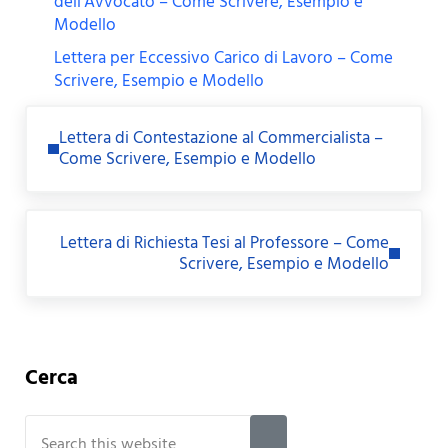
dell’Avvocato – Come Scrivere, Esempio e
Modello
Lettera per Eccessivo Carico di Lavoro – Come
Scrivere, Esempio e Modello
Previous Post:
Lettera di Contestazione al Commercialista –
Come Scrivere, Esempio e Modello
Next Post:
Lettera di Richiesta Tesi al Professore – Come
Scrivere, Esempio e Modello
Sidebar
Cerca
Search this website