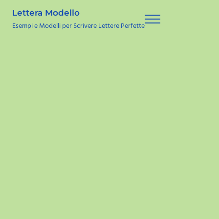
Skip to main content
Skip to site footer
Lettera Modello
Menu
Esempi e Modelli per Scrivere Lettere Perfette